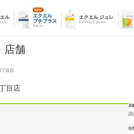
エクエル
クエル
エクエル ジュレ
プチプラス
LLE
EQUELLE gelée
Petit+
・店舗
6丁目店
丁目店
店
調
住