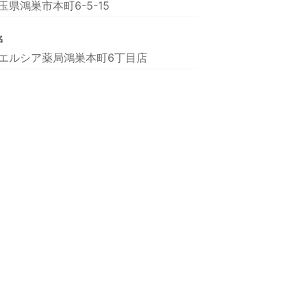
玉県鴻巣市本町6-5-15
名
エルシア薬局鴻巣本町6丁目店