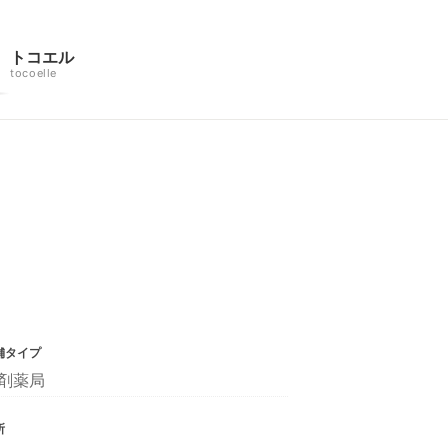
トコエル
tocoelle
舗タイプ
剤薬局
所