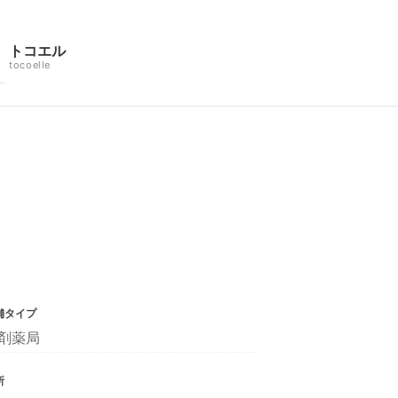
トコエル
tocoelle
舗タイプ
剤薬局
所