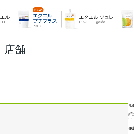
エクエル
クエル
エクエル ジュレ
プチプラス
LLE
EQUELLE gelée
Petit+
・店舗
店
調
住