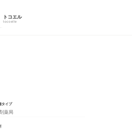
トコエル
tocoelle
舗タイプ
剤薬局
所