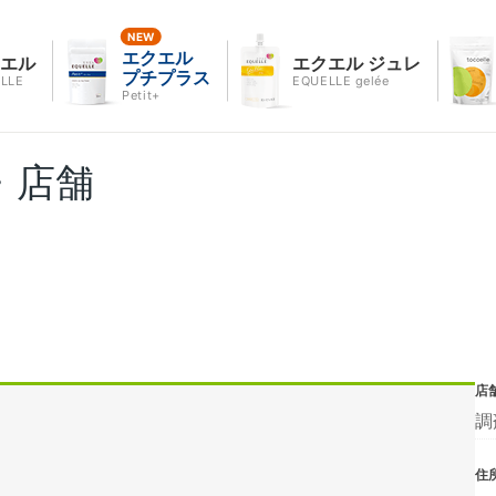
エクエル
クエル
エクエル ジュレ
プチプラス
LLE
EQUELLE gelée
Petit+
・店舗
店
調
住