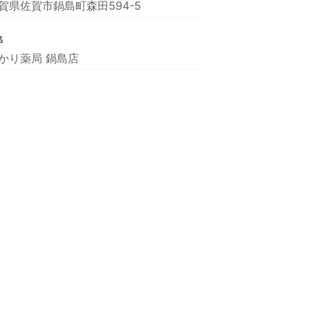
賀県佐賀市鍋島町森田594-5
名
かり薬局 鍋島店