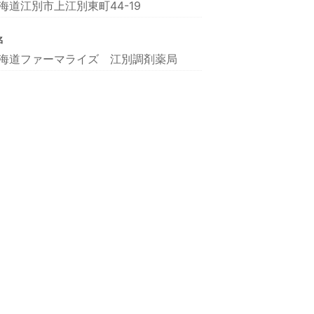
海道江別市上江別東町44-19
名
海道ファーマライズ 江別調剤薬局