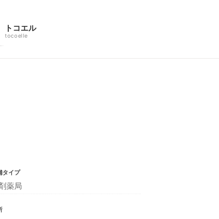
トコエル
tocoelle
舗タイプ
剤薬局
所