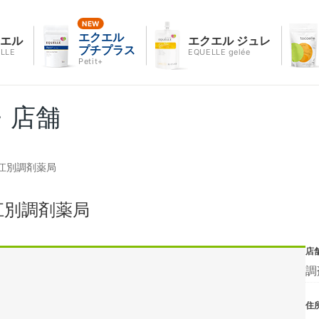
エクエル
クエル
エクエル ジュレ
プチプラス
LLE
EQUELLE gelée
Petit+
・店舗
江別調剤薬局
江別調剤薬局
店
調
住