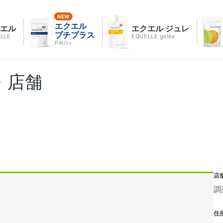
エクエル
クエル
エクエル ジュレ
プチプラス
LLE
EQUELLE gelée
Petit+
・店舗
店
調
住