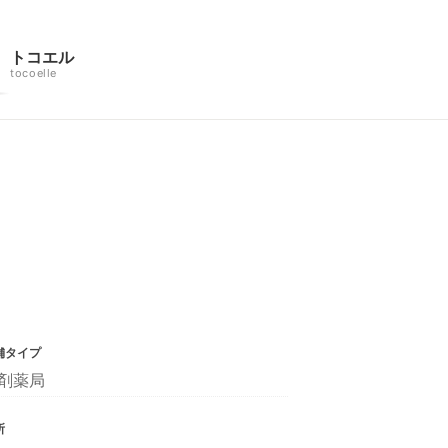
トコエル
tocoelle
舗タイプ
剤薬局
所