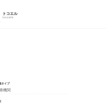
トコエル
tocoelle
舗タイプ
療機関
所