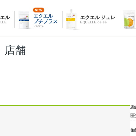
エクエル
クエル
エクエル ジュレ
プチプラス
LLE
EQUELLE gelée
Petit+
・店舗
店
医
住