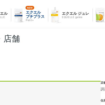
エクエル
クエル
エクエル ジュレ
プチプラス
LLE
EQUELLE gelée
Petit+
・店舗
店
調
住