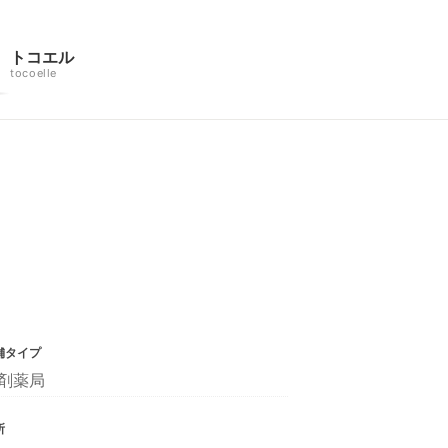
トコエル
tocoelle
舗タイプ
剤薬局
所