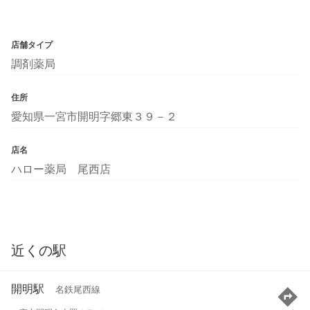
店舗タイプ
調剤薬局
住所
愛知県一宮市開明字郷東３９－２
店名
ハロー薬局 尾西店
近くの駅
開明駅
名鉄尾西線