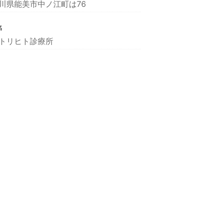
川県能美市中ノ江町は76
名
トリヒト診療所