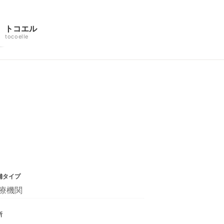
トコエル
tocoelle
舗タイプ
療機関
所