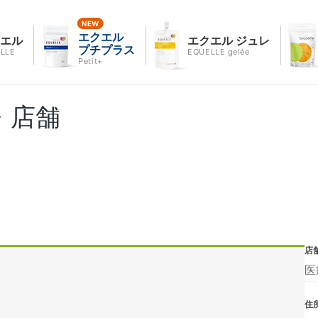
エクエル
クエル
エクエル ジュレ
プチプラス
LLE
EQUELLE gelée
Petit+
・店舗
店
医
住