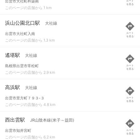
出雲市大社町杵築南
ルート
を見る
このページの店舗から 1 km
浜山公園北口駅
大社線
出雲市大社町入南
ルート
を見る
このページの店舗から 1.3 km
遙堪駅
大社線
島根県出雲市常松町
ルート
を見る
このページの店舗から 2.9 km
高浜駅
大社線
出雲市里方町７９３-３
ルート
を見る
このページの店舗から 4.8 km
西出雲駅
JR山陰本線(米子～益田)
出雲市知井宮町
ルート
を見る
このページの店舗から 6.2 km