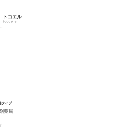
トコエル
tocoelle
舗タイプ
剤薬局
所