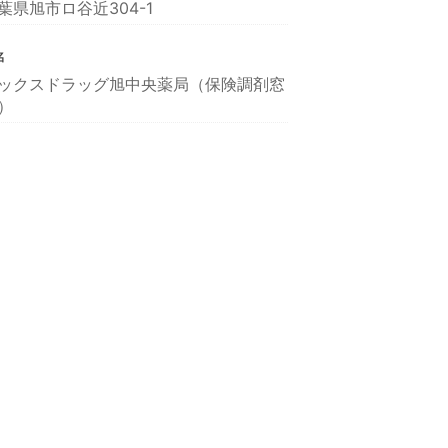
葉県旭市ロ谷近304-1
名
ックスドラッグ旭中央薬局（保険調剤窓
）