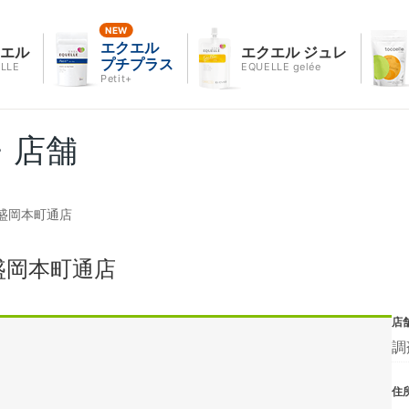
エクエル
クエル
エクエル ジュレ
プチプラス
LLE
EQUELLE gelée
Petit+
・店舗
盛岡本町通店
盛岡本町通店
店
調
住