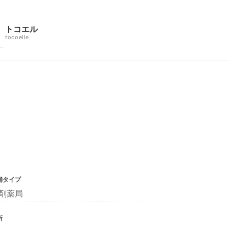
トコエル
tocoelle
舗タイプ
剤薬局
所