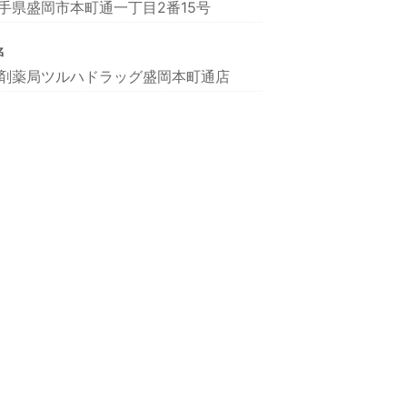
手県盛岡市本町通一丁目2番15号
名
剤薬局ツルハドラッグ盛岡本町通店