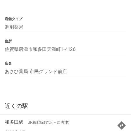
店舗タイプ
調剤薬局
住所
佐賀県唐津市和多田天満町1-4126
店名
あさひ薬局 市民グランド前店
近くの駅
和多田駅
JR筑肥線(姪浜～西唐津)