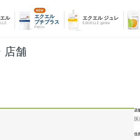
エクエル
クエル
エクエル ジュレ
プチプラス
LLE
EQUELLE gelée
Petit+
・店舗
店
医
住