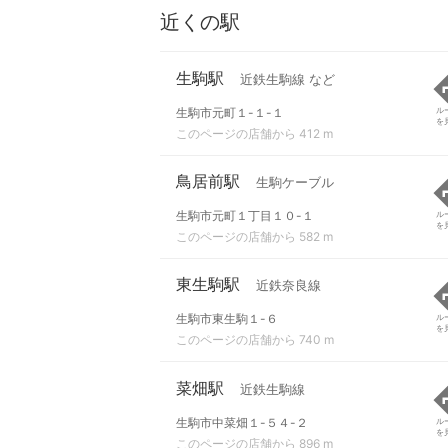
近くの駅
生駒駅
近鉄生駒線 など
生駒市元町１-１-１
ル
を
このページの店舗から 412 m
鳥居前駅
生駒ケーブル
生駒市元町１丁目１０-１
ル
を
このページの店舗から 582 m
東生駒駅
近鉄奈良線
生駒市東生駒１-６
ル
を
このページの店舗から 740 m
菜畑駅
近鉄生駒線
生駒市中菜畑１-５４-２
ル
を
このページの店舗から 896 m