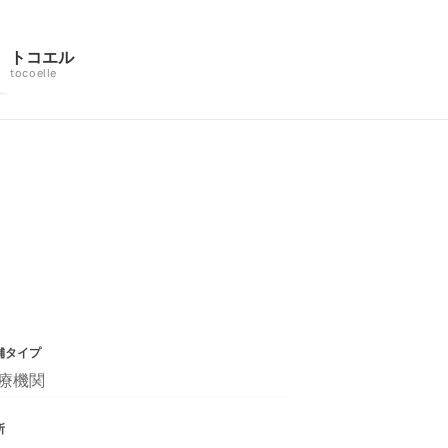
トコエル
tocoelle
舗タイプ
療機関
所