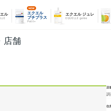
エクエル
クエル
エクエル ジュレ
プチプラス
LLE
EQUELLE gelée
Petit+
・店舗
店
調
住