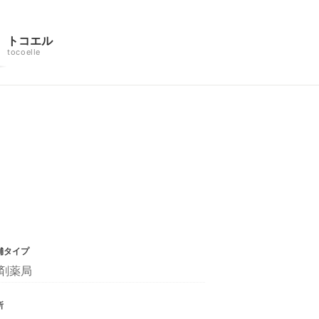
トコエル
tocoelle
舗タイプ
剤薬局
所