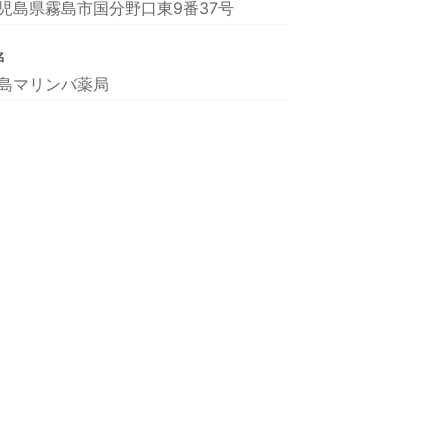
児島県霧島市国分野口東9番37号
名
島マリンバ薬局