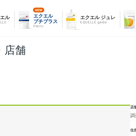
エクエル
クエル
エクエル ジュレ
プチプラス
LLE
EQUELLE gelée
Petit+
・店舗
店
調
住