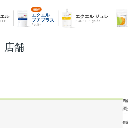
エクエル
クエル
エクエル ジュレ
プチプラス
LLE
EQUELLE gelée
Petit+
・店舗
店
調
住