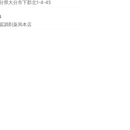
分県大分市下郡北1-4-45
名
冨調剤薬局本店