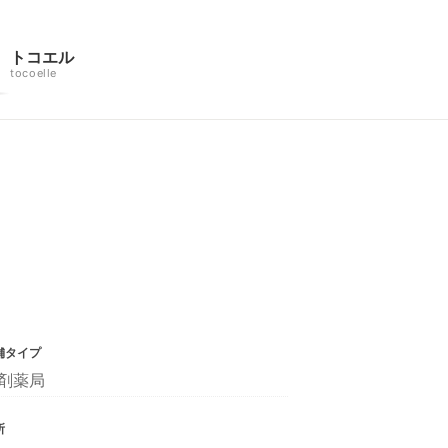
トコエル
tocoelle
舗タイプ
剤薬局
所