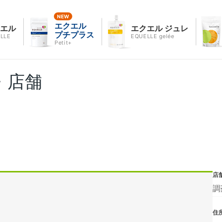
エクエル
クエル
エクエル ジュレ
プチプラス
LLE
EQUELLE gelée
Petit+
・店舗
店
調
住