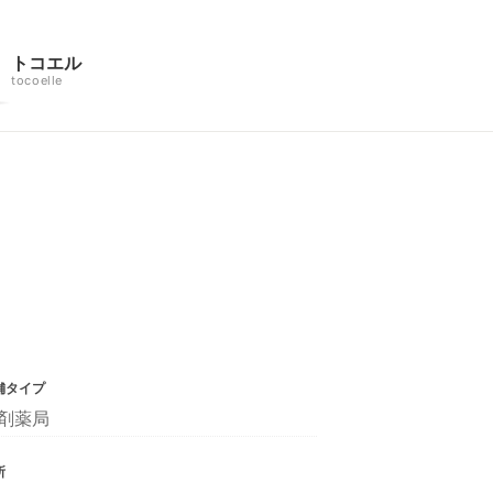
トコエル
tocoelle
舗タイプ
剤薬局
所