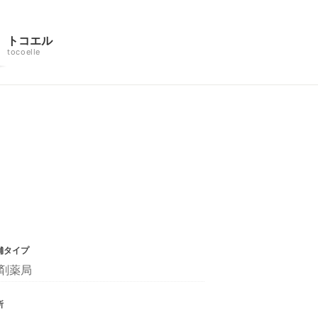
トコエル
tocoelle
舗タイプ
剤薬局
所