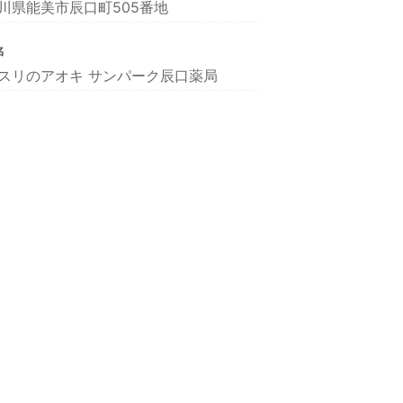
川県能美市辰口町505番地
名
スリのアオキ サンパーク辰口薬局