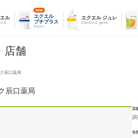
エクエル
クエル
エクエル ジュレ
プチプラス
LLE
EQUELLE gelée
Petit+
・店舗
ーク辰口薬局
ク辰口薬局
店
調
住