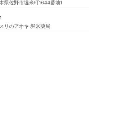
木県佐野市堀米町1644番地1
名
スリのアオキ 堀米薬局