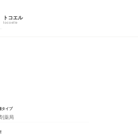
トコエル
tocoelle
舗タイプ
剤薬局
所