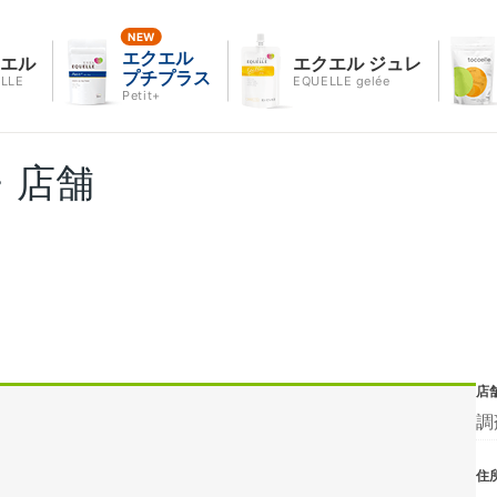
エクエル
クエル
エクエル ジュレ
プチプラス
LLE
EQUELLE gelée
Petit+
・店舗
店
調
住