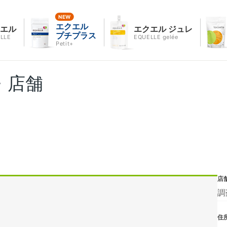
エクエル
クエル
エクエル ジュレ
プチプラス
LLE
EQUELLE gelée
Petit+
・店舗
店
調
住