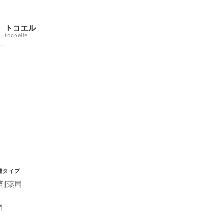
トコエル
tocoelle
舗タイプ
剤薬局
所