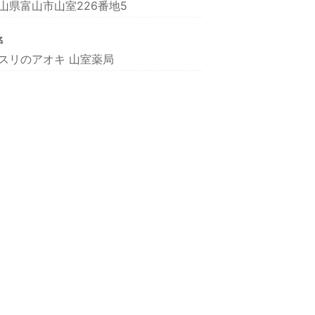
山県富山市山室226番地5
名
スリのアオキ 山室薬局