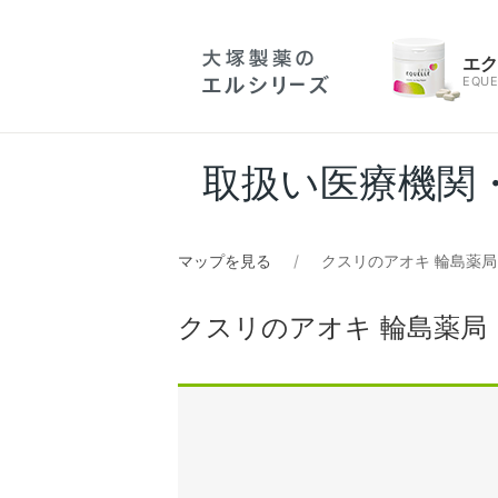
エ
EQUE
取扱い医療機関
マップを見る
クスリのアオキ 輪島薬局
クスリのアオキ 輪島薬局