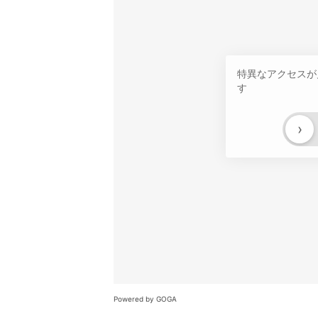
特異なアクセスが
す
›
Powered by GOGA