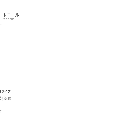
トコエル
tocoelle
舗タイプ
剤薬局
所