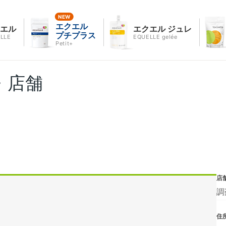
エクエル
クエル
エクエル ジュレ
プチプラス
LLE
EQUELLE gelée
Petit+
・店舗
店
調
住