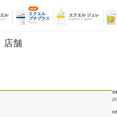
エクエル
クエル
エクエル ジュレ
プチプラス
LLE
EQUELLE gelée
Petit+
・店舗
店
調
住