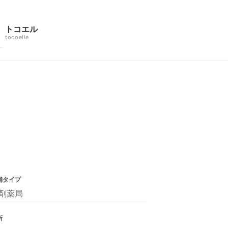
トコエル
tocoelle
舗タイプ
剤薬局
所