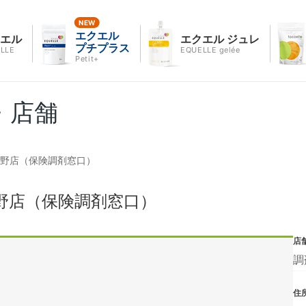
エクエル
クエル
エクエル ジュレ
プチプラス
LLE
EQUELLE gelée
Petit+
・店舗
越野店（保険調剤窓口）
野店（保険調剤窓口）
店
調
住