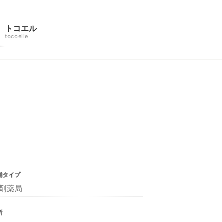
トコエル
tocoelle
舗タイプ
剤薬局
所