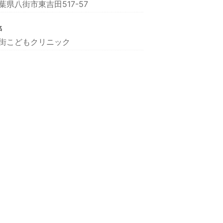
葉県八街市東吉田517-57
名
街こどもクリニック