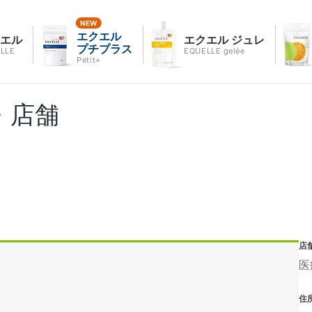
エクエル
クエル
エクエル ジュレ
プチプラス
LLE
EQUELLE gelée
Petit+
・店舗
店
医
住