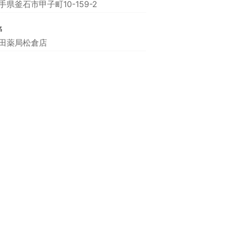
手県釜石市甲子町10-159-2
名
田薬局松倉店