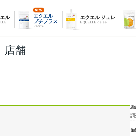
エクエル
クエル
エクエル ジュレ
プチプラス
LLE
EQUELLE gelée
Petit+
・店舗
店
調
住