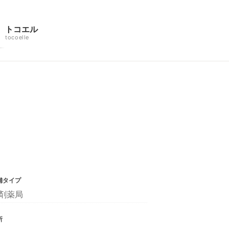
トコエル
tocoelle
舗タイプ
剤薬局
所