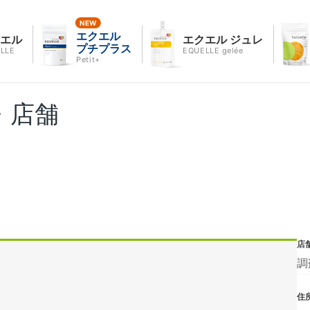
エクエル
クエル
エクエル ジュレ
プチプラス
LLE
EQUELLE gelée
Petit+
・店舗
店
調
住