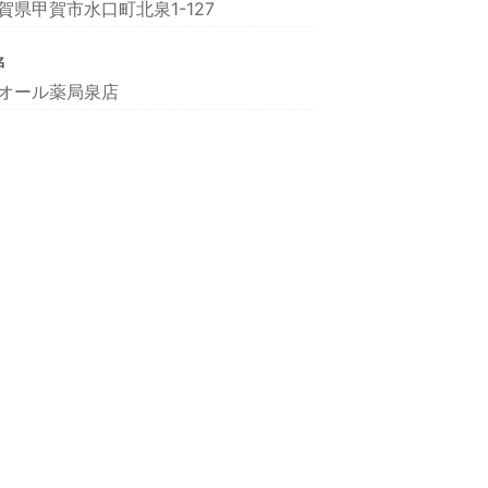
賀県甲賀市水口町北泉1-127
名
オール薬局泉店