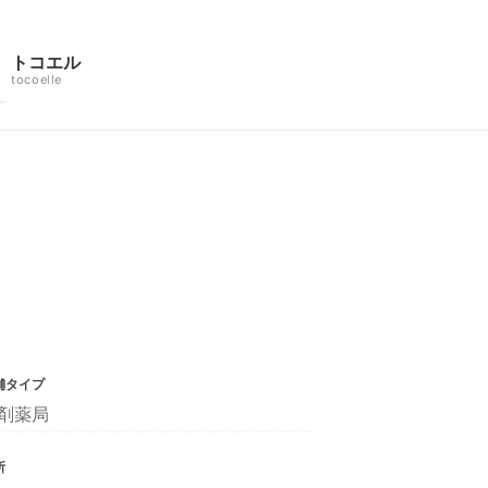
トコエル
tocoelle
舗タイプ
剤薬局
所