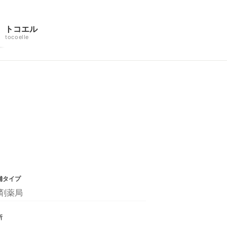
トコエル
tocoelle
舗タイプ
剤薬局
所