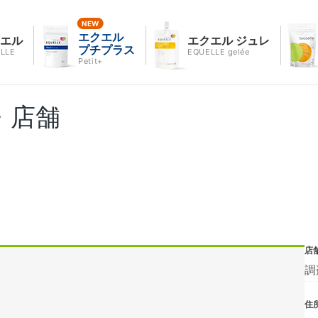
エクエル
クエル
エクエル ジュレ
プチプラス
LLE
EQUELLE gelée
Petit+
・店舗
店
調
住