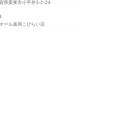
賀県栗東市小平井3-2-24
名
オール薬局こびらい店