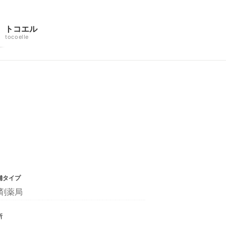
トコエル
tocoelle
舗タイプ
剤薬局
所