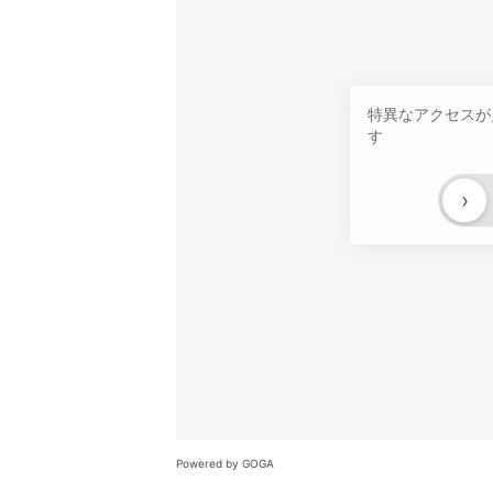
特異なアクセスが
す
›
Powered by GOGA