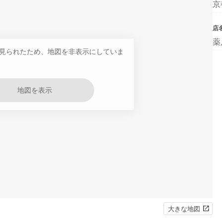
京
店
薬
見られたため、地図を非表示にしていま
地図を表示
大きな地図