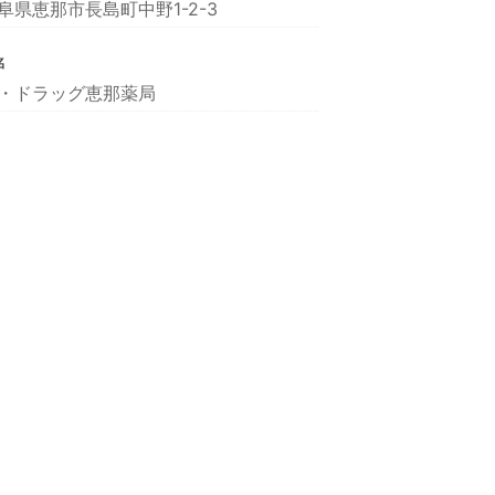
阜県恵那市長島町中野1-2-3
名
・ドラッグ恵那薬局