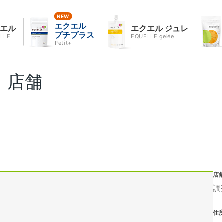
エクエル
クエル
エクエル ジュレ
プチプラス
LLE
EQUELLE gelée
Petit+
・店舗
店
調
住