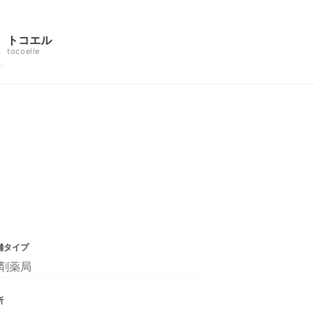
トコエル
tocoelle
舗タイプ
剤薬局
所