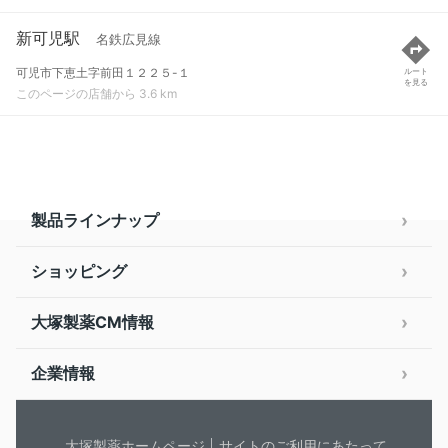
新可児駅
名鉄広見線
可児市下恵土字前田１２２５-１
ルート
を見る
このページの店舗から 3.6 km
製品ラインナップ
ショッピング
大塚製薬CM情報
企業情報
大塚製薬ホームページ
サイトのご利用にあたって