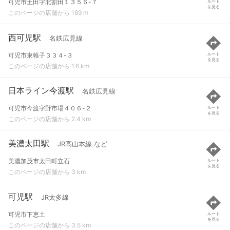
可児市土田字北割田１３５６-７
ルート
を見る
このページの店舗から 169 m
西可児駅
名鉄広見線
可児市東帷子３３４-３
ルート
を見る
このページの店舗から 1.6 km
日本ライン今渡駅
名鉄広見線
可児市今渡字野市場４０６-２
ルート
を見る
このページの店舗から 2.4 km
美濃太田駅
JR高山本線 など
美濃加茂市太田町立石
ルート
を見る
このページの店舗から 3 km
可児駅
JR太多線
可児市下恵土
ルート
を見る
このページの店舗から 3.5 km