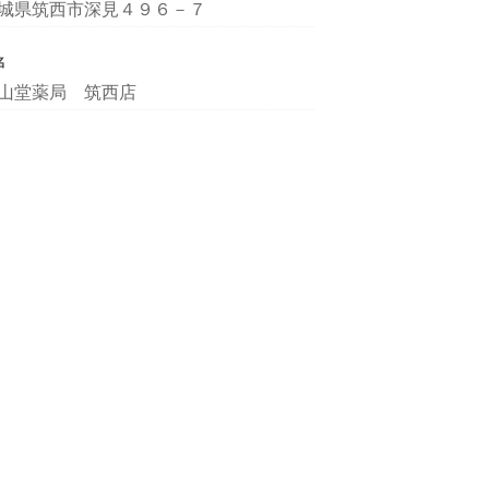
城県筑西市深見４９６－７
名
山堂薬局 筑西店