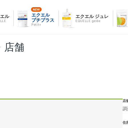
エクエル
クエル
エクエル ジュレ
プチプラス
LLE
EQUELLE gelée
Petit+
・店舗
店
調
住