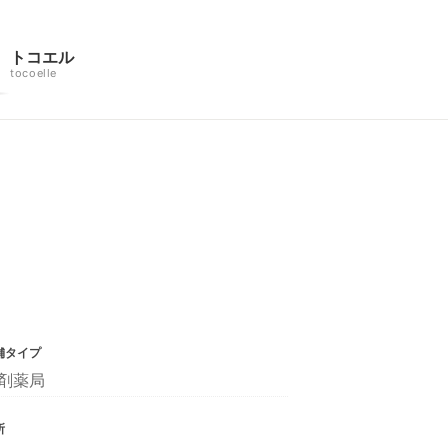
トコエル
tocoelle
舗タイプ
剤薬局
所