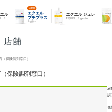
エクエル
クエル
エクエル ジュレ
プチプラス
LLE
EQUELLE gelée
Petit+
・店舗
店（保険調剤窓口）
店（保険調剤窓口）
店
調
住