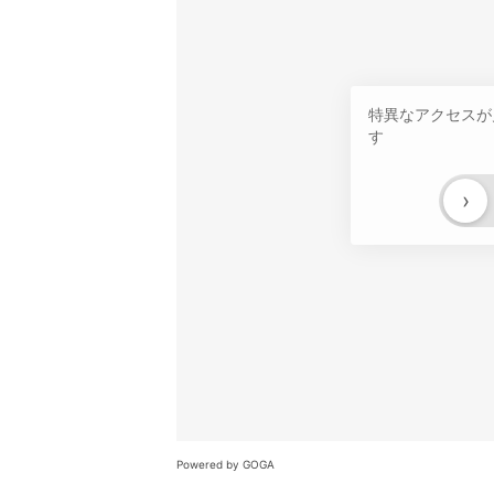
特異なアクセスが
す
›
Powered by GOGA