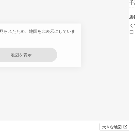
千
店
く
見られたため、地図を非表示にしていま
口
地図を表示
大きな地図