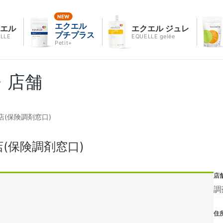
エクエル
クエル
エクエル ジュレ
プチプラス
LLE
EQUELLE gelée
Petit+
・店舗
(保険調剤窓口)
(保険調剤窓口)
店
調
住