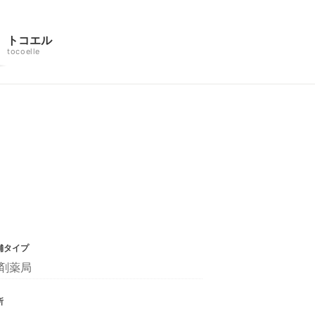
トコエル
tocoelle
舗タイプ
剤薬局
所