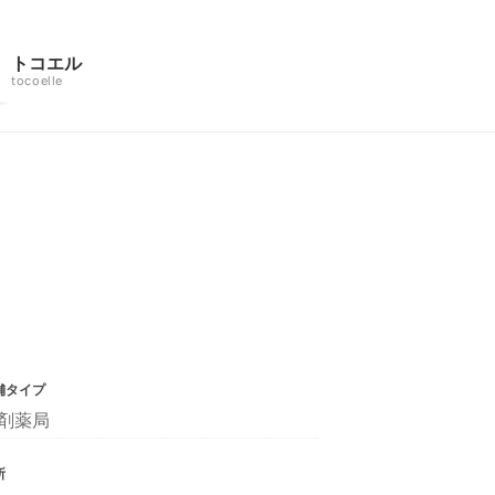
トコエル
tocoelle
舗タイプ
剤薬局
所