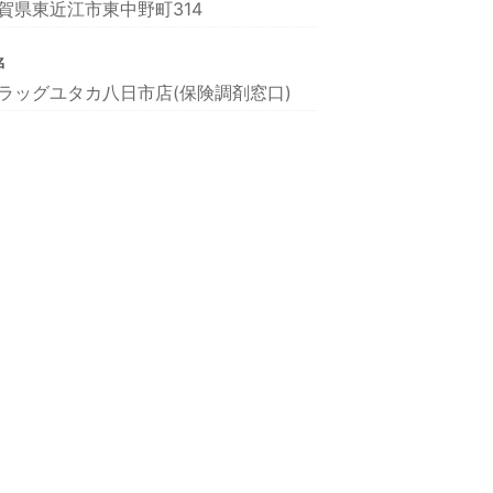
賀県東近江市東中野町314
名
ラッグユタカ八日市店(保険調剤窓口)