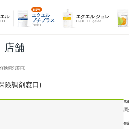
エクエル
クエル
エクエル ジュレ
プチプラス
LLE
EQUELLE gelée
Petit+
・店舗
保険調剤窓口)
保険調剤窓口)
店
調
住