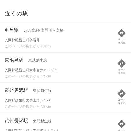
近くの駅
毛呂駅
JR八高線(高麗川～高崎)
入間郡毛呂山町字岩井
ルート
を見る
このページの店舗から 292 m
東毛呂駅
東武越生線
入間郡毛呂山町大字岩井２３５６
ルート
を見る
このページの店舗から 1.2 km
武州唐沢駅
東武越生線
入間郡越生町大字上野５１-６
ルート
を見る
このページの店舗から 1.5 km
武州長瀬駅
東武越生線
入間郡毛呂山町大字長瀬９１７-１
ルート