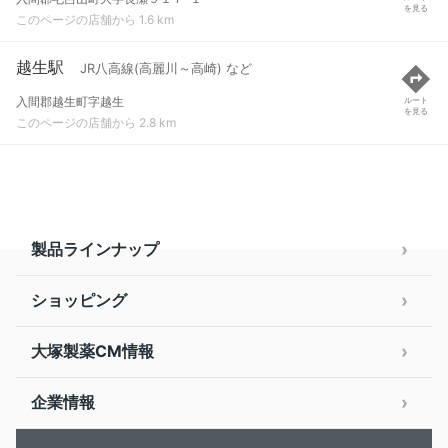
を見る
このページの店舗から 1.6 km
越生駅
JR八高線(高麗川～高崎) など
入間郡越生町字越生
ルート
を見る
このページの店舗から 2.8 km
製品ラインナップ
ショッピング
大塚製薬CM情報
企業情報