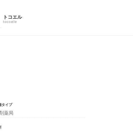
トコエル
tocoelle
舗タイプ
剤薬局
所