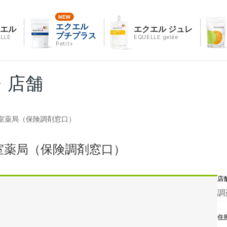
エクエル
クエル
エクエル ジュレ
プチプラス
LLE
EQUELLE gelée
Petit+
・店舗
室薬局（保険調剤窓口）
室薬局（保険調剤窓口）
店
調
住