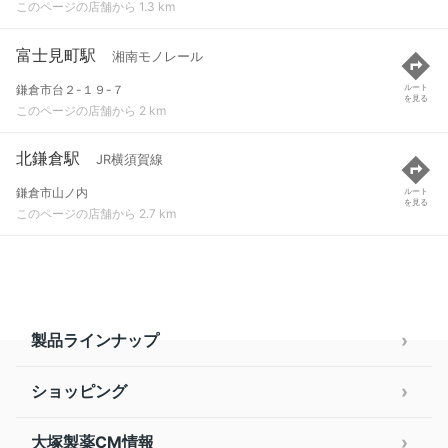
このページの店舗から 1.3 km
富士見町駅
湘南モノレール
鎌倉市台２-１９-７
ルート
を見る
このページの店舗から 2 km
北鎌倉駅
JR横須賀線
鎌倉市山ノ内
ルート
を見る
このページの店舗から 2.7 km
製品ラインナップ
ショッピング
大塚製薬CM情報