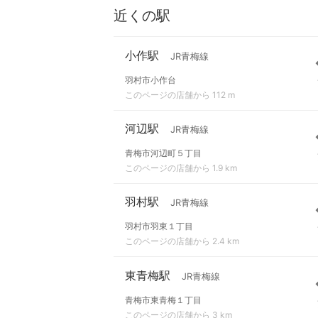
近くの駅
小作駅
JR青梅線
羽村市小作台
このページの店舗から 112 m
河辺駅
JR青梅線
青梅市河辺町５丁目
このページの店舗から 1.9 km
羽村駅
JR青梅線
羽村市羽東１丁目
このページの店舗から 2.4 km
東青梅駅
JR青梅線
青梅市東青梅１丁目
このページの店舗から 3 km