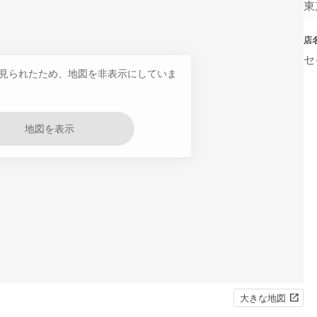
東
店
セ
見られたため、地図を非表示にしていま
地図を表示
大きな地図