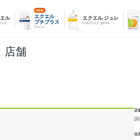
エクエル
クエル
エクエル ジュレ
プチプラス
LLE
EQUELLE gelée
Petit+
・店舗
店
調
住