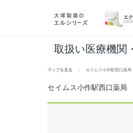
エ
EQUE
取扱い医療機関
マップを見る
セイムス小作駅西口薬局
セイムス小作駅西口薬局