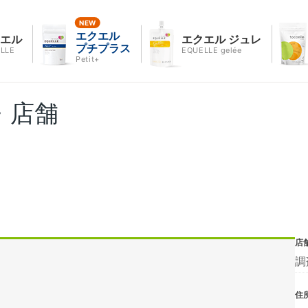
エクエル
クエル
エクエル ジュレ
プチプラス
LLE
EQUELLE gelée
Petit+
・店舗
店
調
住