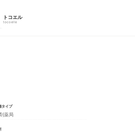
トコエル
tocoelle
舗タイプ
剤薬局
所