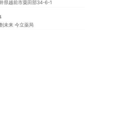
井県越前市粟田部34-6-1
名
創未来 今立薬局