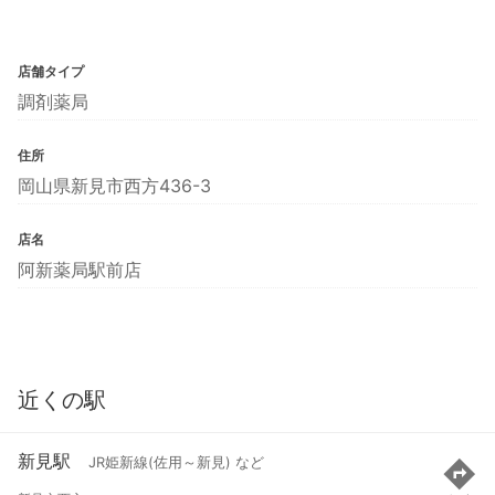
店舗タイプ
調剤薬局
住所
岡山県新見市西方436-3
店名
阿新薬局駅前店
近くの駅
新見駅
JR姫新線(佐用～新見) など