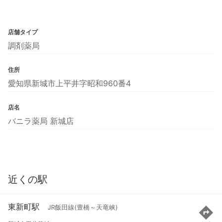
店舗タイプ
調剤薬局
住所
愛知県新城市上平井字昭和960番4
店名
バニラ薬局 新城店
近くの駅
東新町駅
JR飯田線(豊橋～天竜峡)