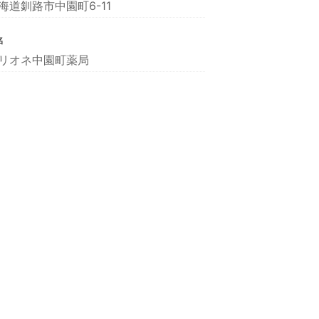
海道釧路市中園町6-11
名
リオネ中園町薬局