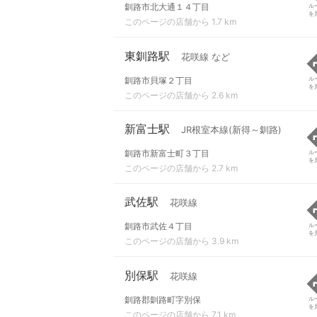
釧路市北大通１４丁目
ル
を
このページの店舗から 1.7 km
東釧路駅
花咲線 など
釧路市貝塚２丁目
ル
を
このページの店舗から 2.6 km
新富士駅
JR根室本線(新得～釧路)
釧路市新富士町３丁目
ル
を
このページの店舗から 2.7 km
武佐駅
花咲線
釧路市武佐４丁目
ル
を
このページの店舗から 3.9 km
別保駅
花咲線
釧路郡釧路町字別保
ル
を
このページの店舗から 7.1 km