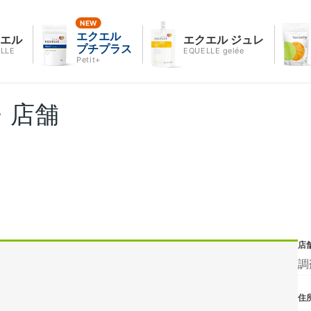
エクエル
クエル
エクエル ジュレ
プチプラス
LLE
EQUELLE gelée
Petit+
・店舗
店
調
住