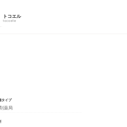
トコエル
tocoelle
舗タイプ
剤薬局
所