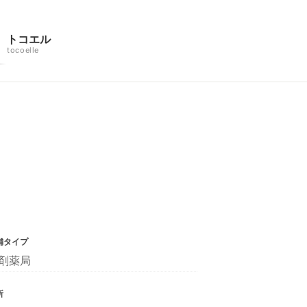
トコエル
tocoelle
舗タイプ
剤薬局
所