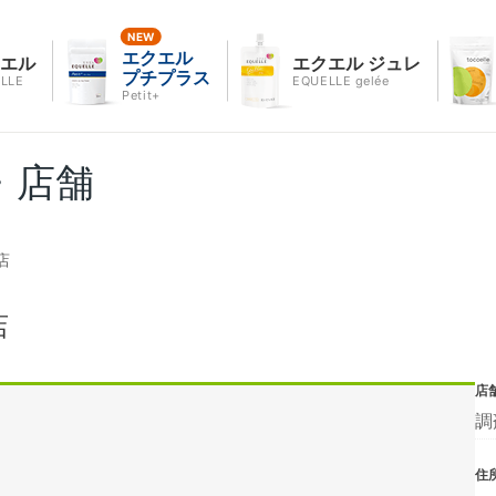
エクエル
クエル
エクエル ジュレ
プチプラス
LLE
EQUELLE gelée
Petit+
・店舗
店
店
店
調
住