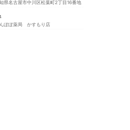
知県名古屋市中川区松葉町2丁目16番地
名
んぽぽ薬局 かすもり店