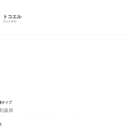
トコエル
tocoelle
舗タイプ
剤薬局
所