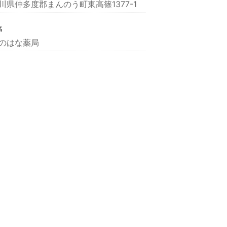
川県仲多度郡まんのう町東高篠1377-1
名
のはな薬局