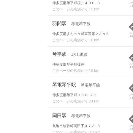
仲多度郡琴平町榎井４００-３
ル
を
このページの店舗から 1.5 km
羽間駅
琴電琴平線
仲多度郡まんのう町東高篠２３８６
ル
を
このページの店舗から 1.8 km
琴平駅
JR土讃線
仲多度郡琴平町榎井
ル
を
このページの店舗から 1.9 km
琴電琴平駅
琴電琴平線
仲多度郡琴平町３６０-２２
ル
を
このページの店舗から 2.1 km
岡田駅
琴電琴平線
丸亀市綾歌町岡田下４７３-３
ル
を
このページの店舗から 3.3 km