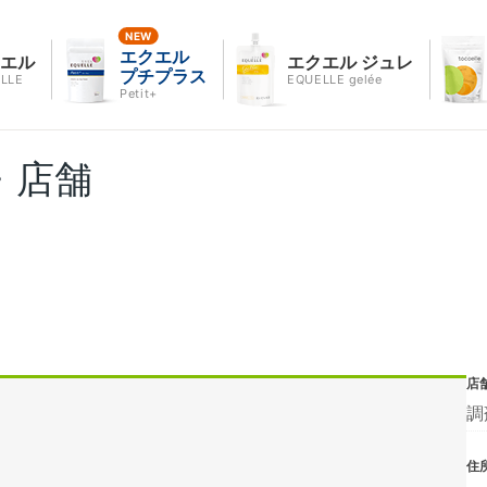
エクエル
クエル
エクエル ジュレ
プチプラス
LLE
EQUELLE gelée
Petit+
・店舗
店
調
住