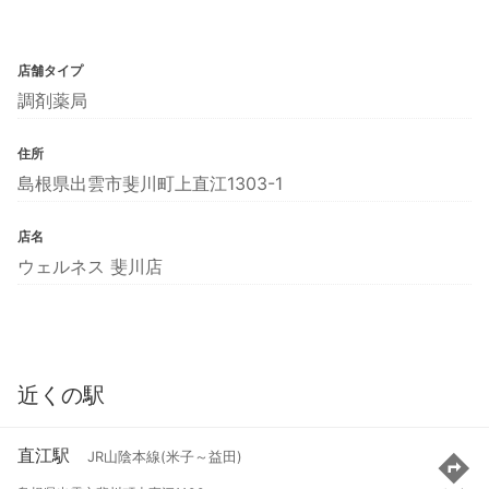
店舗タイプ
調剤薬局
住所
島根県出雲市斐川町上直江1303-1
店名
ウェルネス 斐川店
近くの駅
直江駅
JR山陰本線(米子～益田)