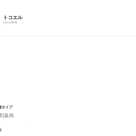
トコエル
tocoelle
舗タイプ
剤薬局
所