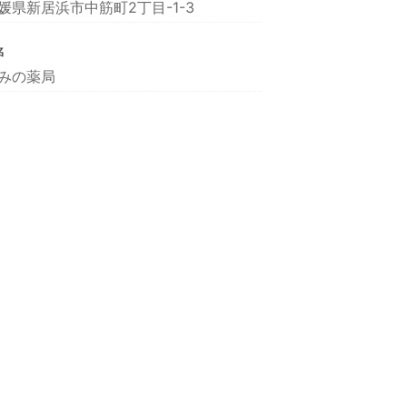
媛県新居浜市中筋町2丁目-1-3
名
みの薬局