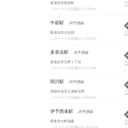
新居浜市坂井町
ル
を
このページの店舗から 2.9 km
中萩駅
JR予讃線
新居浜市大生院
ル
を
このページの店舗から 4.5 km
多喜浜駅
JR予讃線
新居浜市又野１丁目
ル
を
このページの店舗から 5.7 km
関川駅
JR予讃線
四国中央市土居町北野
ル
を
このページの店舗から 9.1 km
伊予西条駅
JR予讃線
西条市大町福森
ル
を
このページの店舗から 10.5 km