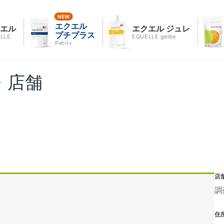
エクエル
クエル
エクエル ジュレ
プチプラス
LLE
EQUELLE gelée
Petit+
・店舗
店
調
住