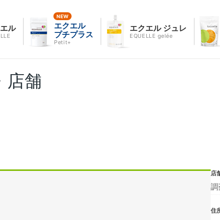
エクエル
クエル
エクエル ジュレ
プチプラス
LLE
EQUELLE gelée
Petit+
・店舗
店
調
住