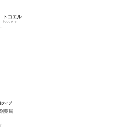
トコエル
tocoelle
舗タイプ
剤薬局
所